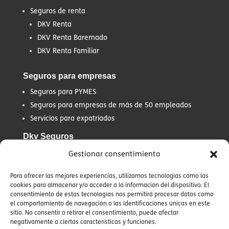
Seguros de renta
DKV Renta
DKV Renta Baremado
DKV Renta Familiar
Seguros para empresas
Seguros para PYMES
Seguros para empresas de más de 50 empleados
Servicios para expatriados
Dkv Seguros
Quiénes Somos
Gestionar consentimiento
Historia
Para ofrecer las mejores experiencias, utilizamos tecnologías como las
Blog
cookies para almacenar y/o acceder a la información del dispositivo. El
Contacto
consentimiento de estas tecnologías nos permitirá procesar datos como
el comportamiento de navegación o las identificaciones únicas en este
sitio. No consentir o retirar el consentimiento, puede afectar
negativamente a ciertas características y funciones.