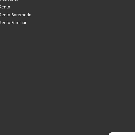
Renta
Renta Baremado
Renta Familiar